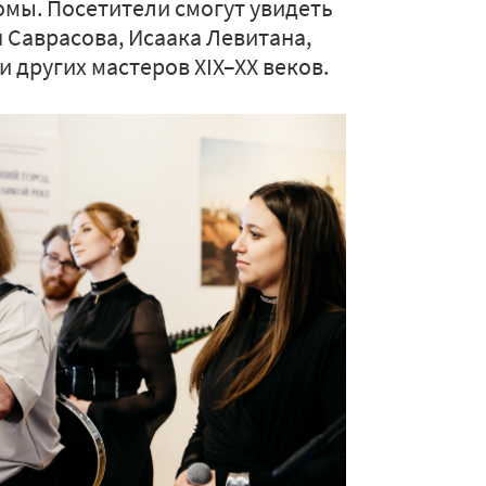
омы. Посетители смогут увидеть
 Саврасова, Исаака Левитана,
 других мастеров XIX–XX веков.