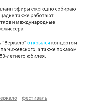
 онлайн-эфиры ежегодно собирают
лощадке также работают
стков и международные
режиссера.
ь "Зеркало"
открылся
концертом
па Чижевского, а также показом
 50-летнего юбилея.
зеркало
фестиваль