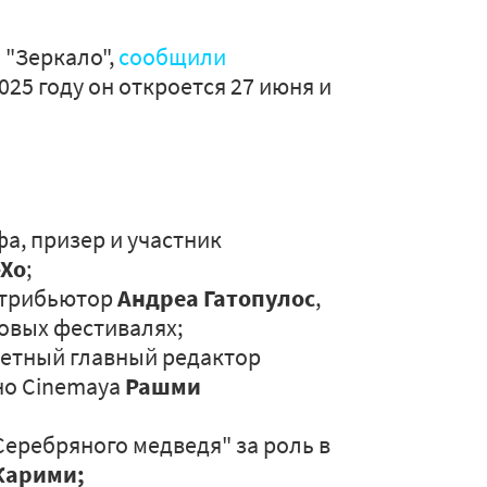
 "Зеркало",
сообщили
25 году он откроется 27 июня и
а, призер и участник
-Хо
;
стрибьютор
Андреа Гатопулос
,
овых фестивалях;
четный главный редактор
но Cinemaya
Рашми
Серебряного медведя" за роль в
Карими;