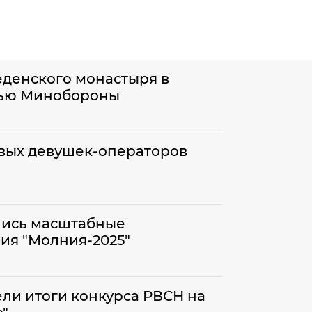
еденского монастыря в
лью Минобороны
вых девушек-операторов
лись масштабные
ия "Молния-2025"
ели итоги конкурса РВСН на