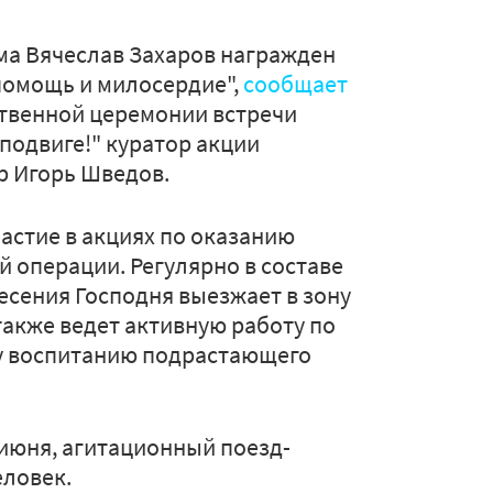
ма Вячеслав Захаров награжден
помощь и милосердие",
сообщает
ственной церемонии встречи
 подвиге!" куратор акции
р Игорь Шведов.
астие в акциях по оказанию
 операции. Регулярно в составе
есения Господня выезжает в зону
также ведет активную работу по
у воспитанию подрастающего
2 июня, агитационный поезд-
еловек.