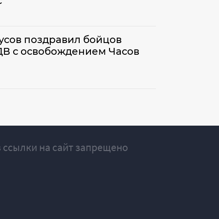
с"
усов поздравил бойцов
ДВ с освобождением Часов
 ссылки на сайт запрещено