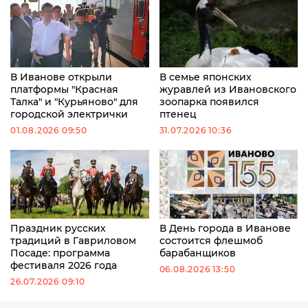
В Иванове открыли
В семье японских
платформы "Красная
журавлей из Ивановского
Талка" и "Курьяново" для
зоопарка появился
городской электрички
птенец
01.08.2026 09:50
31.07.2026 10:36
Праздник русских
В День города в Иванове
традиций в Гавриловом
состоится флешмоб
Посаде: программа
барабанщиков
фестиваля 2026 года
06.08.2026 13:50
26.07.2026 09:10