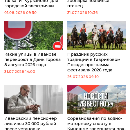
Талка" и "Курьяново" для
зоопарка появился
городской электрички
птенец
01.08.2026 09:50
31.07.2026 10:36
Какие улицы в Иванове
Праздник русских
перекроют в День города
традиций в Гавриловом
8 августа 2026 года
Посаде: программа
фестиваля 2026 года
31.07.2026 14:00
26.07.2026 09:10
Ивановский пенсионер
Соревнования по водно-
лишился 30 000 рублей
моторному спорту в
после установки
Кинешме завершатся рок-