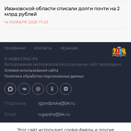
Ивановской области списали долги почти на 2
млрд рублей
14 НОЯБРЯ 2025 17:20
ОБ ИЗДАНИИ
КОНТАКТЫ
РЕДАКЦИЯ
© ИЗВЕСТНО.РУ
Копирование материалов без ссылки на сайт запрещено
Условия использования сайта
Политика обработки персональных данных
Подписка
igpodpiska@bk.ru
Email
ivgazeta@bk.ru
Реклама
igreklama@bk.ru
Этот сайт использует cookie-файлы и другие