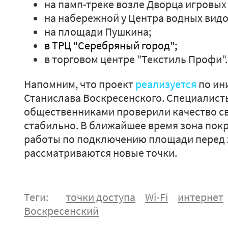
на памп-треке возле Дворца игровых
на набережной у Центра водных видо
на площади Пушкина;
в ТРЦ "Серебряный город";
в торговом центре "Текстиль Профи".
Напомним, что проект
реализуется
по ин
Станислава Воскресенского. Специалист
общественниками проверили качество св
стабильно. В ближайшее время зона пок
работы по подключению площади перед
рассматриваются новые точки.
Теги:
точки доступа
Wi-Fi
интернет
Воскресенский