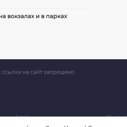
а вокзалах и в парках
 ссылки на сайт запрещено
Email
Реклама
ivgazeta@bk.ru
igrekla