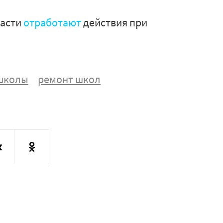
ласти
отработают
действия при
школы
ремонт школ