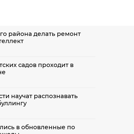
го района делать ремонт
теллект
ских садов проходит в
не
ти научат распознавать
буллингу
лись в обновленные по