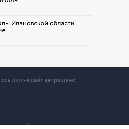
 школы
колы Ивановской области
ие
 ссылки на сайт запрещено
Email
Реклама