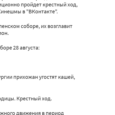
иционно пройдет крестный ход,
инешмы в "ВКонтакте".
енском соборе, их возглавит
ион.
оре 28 августа:
ургии прихожан угостят кашей,
одицы. Крестный ход.
ожного движения в период