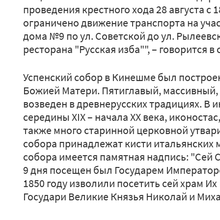
проведения крестного хода 28 августа с 1
ограничено движение транспорта на учас
дома №9 по ул. Советской до ул. Рылеевс
ресторана "Русская изба"", – говорится в
Успенский собор в Кинешме был построен
Божией Матери. Пятиглавый, массивный,
возведен в древнерусских традициях. В 
середины XIX – начала XX века, иконостас
также много старинной церковной утвар
собора принадлежат кисти итальянских м
собора имеется памятная надпись: "Сей С
9 дня посещен был Государем Император
1850 году изволили посетить сей храм И
Государи Великие Князья Николай и Мих