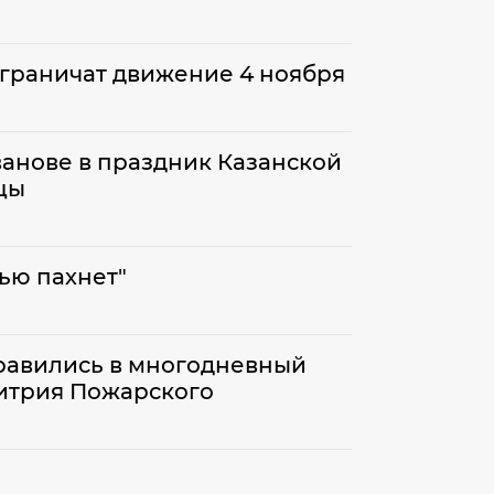
ограничат движение 4 ноября
ванове в праздник Казанской
цы
сью пахнет"
равились в многодневный
итрия Пожарского