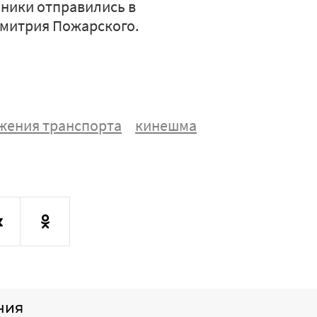
мники отправились в
Дмитрия Пожарского.
жения транспорта
кинешма
ния