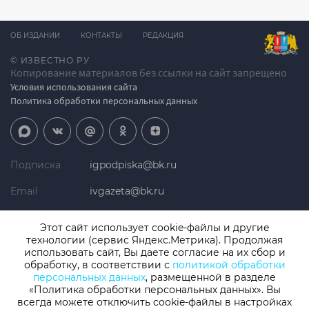
ОБ ИЗДАНИИ
КОНТАКТЫ
РЕДАКЦИЯ
© ИЗВЕСТНО.РУ
Копирование материалов без ссылки на сайт запрещено
Условия использования сайта
Политика обработки персональных данных
Подписка
igpodpiska@bk.ru
Email
ivgazeta@bk.ru
Реклама
igreklama@bk.ru
Этот сайт использует cookie-файлы и другие
технологии (сервис Яндекс.Метрика). Продолжая
Телефон
+7 (4932) 41-94-81
использовать сайт, Вы даете согласие на их сбор и
обработку, в соответствии с
политикой обработки
персональных данных
, размещенной в разделе
«Политика обработки персональных данных». Вы
СМИ: Izvestno.ru. Реестровая запись 08.11.2019 серия ЭЛ № ФС 77 -
77192, зарегистрировано Роскомнадзором
всегда можете отключить cookie-файлы в настройках