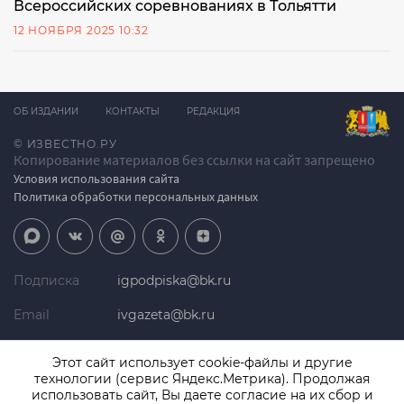
Всероссийских соревнованиях в Тольятти
12 НОЯБРЯ 2025 10:32
ОБ ИЗДАНИИ
КОНТАКТЫ
РЕДАКЦИЯ
© ИЗВЕСТНО.РУ
Копирование материалов без ссылки на сайт запрещено
Условия использования сайта
Политика обработки персональных данных
Подписка
igpodpiska@bk.ru
Email
ivgazeta@bk.ru
Реклама
igreklama@bk.ru
Этот сайт использует cookie-файлы и другие
технологии (сервис Яндекс.Метрика). Продолжая
Телефон
+7 (4932) 41-94-81
использовать сайт, Вы даете согласие на их сбор и