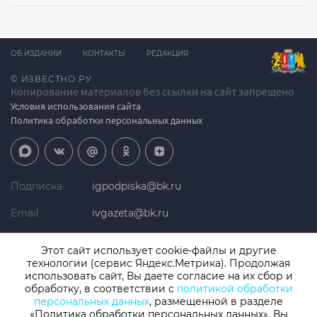
ОБ ИЗДАНИИ
КОНТАКТЫ
РЕДАКЦИЯ
© ИЗВЕСТНО.РУ
Копирование материалов без ссылки на сайт запрещено
Условия использования сайта
Политика обработки персональных данных
Подписка
igpodpiska@bk.ru
Email
ivgazeta@bk.ru
Реклама
igreklama@bk.ru
Этот сайт использует cookie-файлы и другие
технологии (сервис Яндекс.Метрика). Продолжая
Телефон
+7 (4932) 41-94-81
использовать сайт, Вы даете согласие на их сбор и
обработку, в соответствии с
политикой обработки
персональных данных
, размещенной в разделе
«Политика обработки персональных данных». Вы
СМИ: Izvestno.ru. Реестровая запись 08.11.2019 серия ЭЛ № ФС 77 -