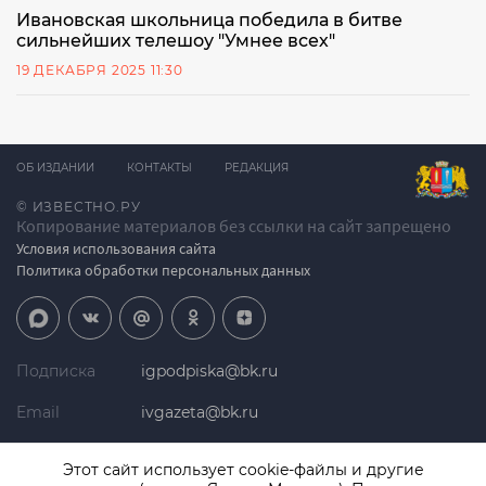
Ивановская школьница победила в битве
сильнейших телешоу "Умнее всех"
19 ДЕКАБРЯ 2025 11:30
ОБ ИЗДАНИИ
КОНТАКТЫ
РЕДАКЦИЯ
© ИЗВЕСТНО.РУ
Копирование материалов без ссылки на сайт запрещено
Условия использования сайта
Политика обработки персональных данных
Подписка
igpodpiska@bk.ru
Email
ivgazeta@bk.ru
Реклама
igreklama@bk.ru
Этот сайт использует cookie-файлы и другие