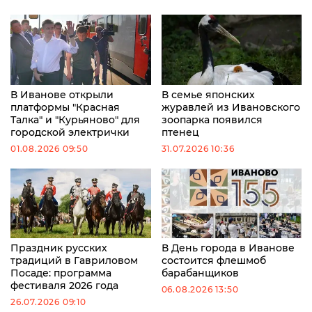
В Иванове открыли
В семье японских
платформы "Красная
журавлей из Ивановского
Талка" и "Курьяново" для
зоопарка появился
городской электрички
птенец
01.08.2026 09:50
31.07.2026 10:36
Праздник русских
В День города в Иванове
традиций в Гавриловом
состоится флешмоб
Посаде: программа
барабанщиков
фестиваля 2026 года
06.08.2026 13:50
26.07.2026 09:10