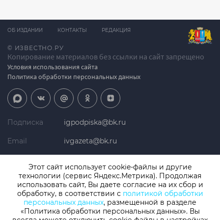
ОБ ИЗДАНИИ
КОНТАКТЫ
РЕДАКЦИЯ
© ИЗВЕСТНО.РУ
Копирование материалов без ссылки на сайт запрещено
Условия использования сайта
Политика обработки персональных данных
Подписка
igpodpiska@bk.ru
Email
ivgazeta@bk.ru
Реклама
igreklama@bk.ru
Этот сайт использует cookie-файлы и другие
технологии (сервис Яндекс.Метрика). Продолжая
Телефон
+7 (4932) 41-94-81
использовать сайт, Вы даете согласие на их сбор и
обработку, в соответствии с
политикой обработки
персональных данных
, размещенной в разделе
«Политика обработки персональных данных». Вы
СМИ: Izvestno.ru. Реестровая запись 08.11.2019 серия ЭЛ № ФС 77 -
77192, зарегистрировано Роскомнадзором