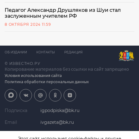
Педагог Александр Друшляков из Шуи стал
заслуженным учителем РФ
8 ОКТЯБРЯ 2024 11:59
ОБ ИЗДАНИИ
КОНТАКТЫ
РЕДАКЦИЯ
© ИЗВЕСТНО.РУ
Копирование материалов без ссылки на сайт запрещено
Условия использования сайта
Политика обработки персональных данных
Подписка
igpodpiska@bk.ru
Email
ivgazeta@bk.ru
Реклама
igreklama@bk.ru
Этот сайт использует cookie-файлы и другие