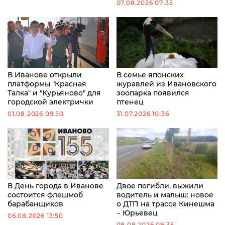
07.08.2026 07:35
В Иванове открыли
В семье японских
платформы "Красная
журавлей из Ивановского
Талка" и "Курьяново" для
зоопарка появился
городской электрички
птенец
01.08.2026 09:50
31.07.2026 10:36
В День города в Иванове
Двое погибли, выжили
состоится флешмоб
водитель и малыш: новое
барабанщиков
о ДТП на трассе Кинешма
− Юрьевец
06.08.2026 13:50
08.08.2026 09:35