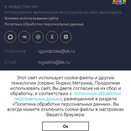
© ИЗВЕСТНО.РУ
Копирование материалов без ссылки на сайт запрещено
Условия использования сайта
Политика обработки персональных данных
Подписка
igpodpiska@bk.ru
Email
ivgazeta@bk.ru
Реклама
igreklama@bk.ru
Этот сайт использует cookie-файлы и другие
технологии (сервис Яндекс.Метрика). Продолжая
Телефон
+7 (4932) 41-94-81
использовать сайт, Вы даете согласие на их сбор и
обработку, в соответствии с
политикой обработки
персональных данных
, размещенной в разделе
«Политика обработки персональных данных». Вы
СМИ: Izvestno.ru. Реестровая запись 08.11.2019 серия ЭЛ № ФС 77 -
77192, зарегистрировано Роскомнадзором
всегда можете отключить cookie-файлы в настройках
Вашего браузера.
Учредитель: БУ «Ивановские газеты». Главный редактор:
Кузьмичев А.Е.
Ок
Разработка сайта
thisislogic.ru