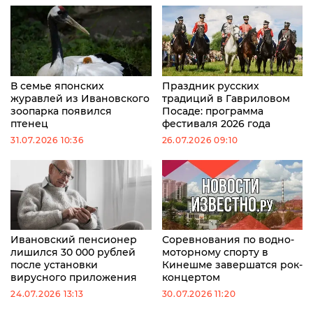
В семье японских
Праздник русских
журавлей из Ивановского
традиций в Гавриловом
зоопарка появился
Посаде: программа
птенец
фестиваля 2026 года
31.07.2026 10:36
26.07.2026 09:10
Ивановский пенсионер
Соревнования по водно-
лишился 30 000 рублей
моторному спорту в
после установки
Кинешме завершатся рок-
вирусного приложения
концертом
24.07.2026 13:13
30.07.2026 11:20