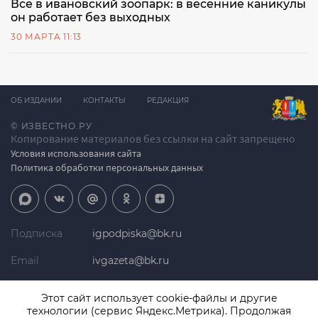
Все в ивановский зоопарк: в весенние каникулы
он работает без выходных
30 МАРТА 11:13
ОБ ИЗДАНИИ
КОНТАКТЫ
РЕДАКЦИЯ
© ИЗВЕСТНО.РУ
Копирование материалов без ссылки на сайт запрещено
Условия использования сайта
Политика обработки персональных данных
Подписка
igpodpiska@bk.ru
Email
ivgazeta@bk.ru
Реклама
igreklama@bk.ru
Этот сайт использует cookie-файлы и другие
технологии (сервис Яндекс.Метрика). Продолжая
Телефон
+7 (4932) 41-94-81