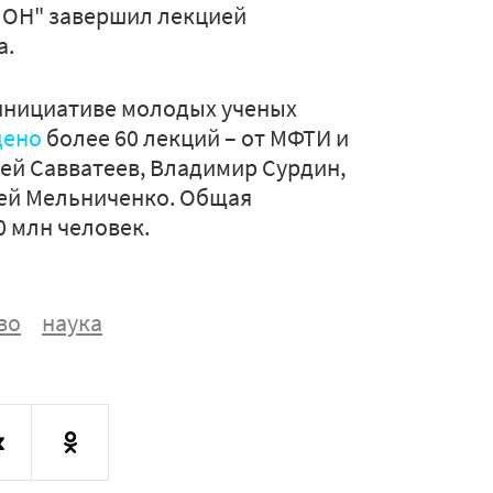
"СЛОН" завершил лекцией
а.
 инициативе молодых ученых
дено
более 60 лекций – от МФТИ и
сей Савватеев, Владимир Сурдин,
рей Мельниченко. Общая
0 млн человек.
во
наука