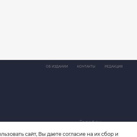
ОБ ИЗДАНИИ
КОНТАКТЫ
РЕДАКЦИЯ
Телефон
ma@bk.ru
+7 (4932) 41-94-81
ьзовать сайт, Вы даете согласие на их сбор и