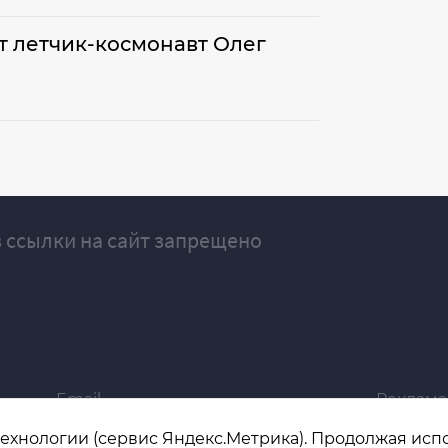
т летчик-космонавт Олег
 ссылки на сайт запрещено
Email
Реклама
ivgazeta@bk.ru
igrekla
технологии (сервис Яндекс.Метрика). Продолжая испол