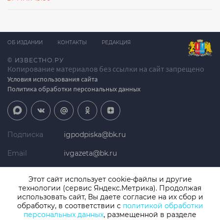
ОБ ИЗДАНИИ
КОНТАКТЫ
РЕДАКЦИЯ
© ИЗВЕСТНО.РУ
Копирование материалов без ссылки на сайт запрещено
Условия использования сайта
Политика обработки персональных данных
Подписка
igpodpiska@bk.ru
Email
ivgazeta@bk.ru
Реклама
igreklama@bk.ru
Этот сайт использует cookie-файлы и другие
технологии (сервис Яндекс.Метрика). Продолжая
Телефон
+7 (4932) 41-94-81
использовать сайт, Вы даете согласие на их сбор и
обработку, в соответствии с
политикой обработки
персональных данных
, размещенной в разделе