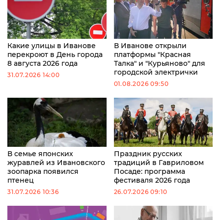
Какие улицы в Иванове
В Иванове открыли
перекроют в День города
платформы "Красная
8 августа 2026 года
Талка" и "Курьяново" для
городской электрички
31.07.2026 14:00
01.08.2026 09:50
В семье японских
Праздник русских
журавлей из Ивановского
традиций в Гавриловом
зоопарка появился
Посаде: программа
птенец
фестиваля 2026 года
31.07.2026 10:36
26.07.2026 09:10