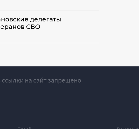
ановские делегаты
теранов СВО
 ссылки на сайт запрещено
Email
Реклама
ivgazeta@bk.ru
igrekla