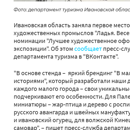
Фото: департамент туризма Ивановской облас
Ивановская область заняла первое мест
художественных промыслов "Ладья. Весен
номинации "Лучшее художественное оф
экспозиции". Об этом
сообщает
пресс-сл
департамента туризма в "ВКонтакте".
"В основе стенда – яркий брендинг "В м
историями", который разработали наши др
каждого малого города – свои уникальн
подчеркивают его особенности. Для Пал
миниатюры – жар-птица и дерево с роспи
русского авангарда и швейных мануфакту
и ивановский огурец, для волжской Кине
самовар", – пишет пресс-служба департа