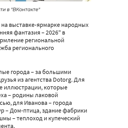
ти в "ВКонтакте"
о на выставке-ярмарке народных
няя фантазия – 2026" в
ормление региональной
ужба регионального
алые города – за большими
узья из агентства Dotorg. Для
ые иллюстрации, которые
еха – родины лаковой
сью, для Иванова – города
р – Дом-птица, здание фабрики
шмы – теплоход и купеческий
мента.