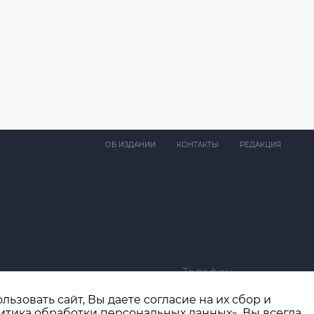
ОБ ИЗДАНИИ
КОНТАКТЫ
РЕДАКЦИЯ
Телефон
ma@bk.ru
+7 (4932) 41-94-81
ьзовать сайт, Вы даете согласие на их сбор и
итика обработки персональных данных». Вы всегда