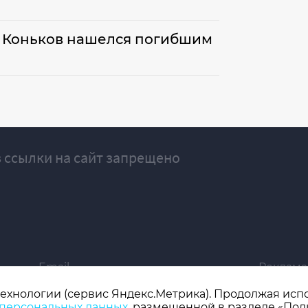
й Коньков нашелся погибшим
 ссылки на сайт запрещено
Email
Реклама
ivgazeta@bk.ru
igrekla
технологии (сервис Яндекс.Метрика). Продолжая испол
 персональных данных
, размещенной в разделе «Пол