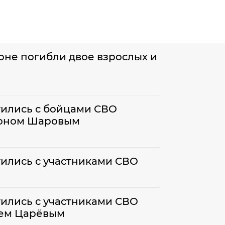
оне погибли двое взрослых и
тились с бойцами СВО
тоном Шаровым
тились с участниками СВО
тились с участниками СВО
еем Царёвым