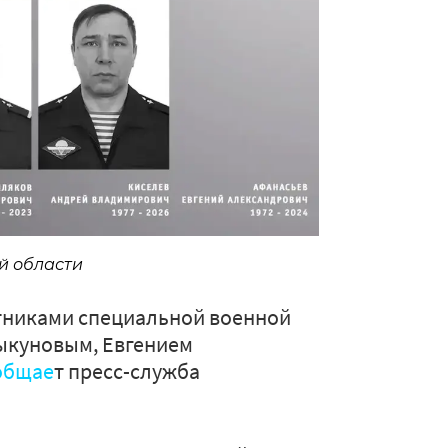
й области
стниками специальной военной
ыкуновым, Евгением
общае
т пресс-служба