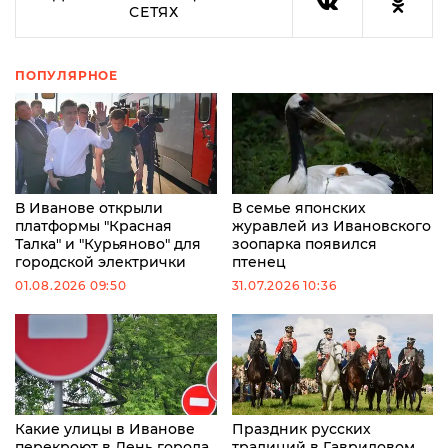
СЕТЯХ
ПОПУЛЯРНОЕ
В Иванове открыли
В семье японских
платформы "Красная
журавлей из Ивановского
Талка" и "Курьяново" для
зоопарка появился
городской электрички
птенец
01.08.2026 09:50
31.07.2026 10:36
Какие улицы в Иванове
Праздник русских
перекроют в День города
традиций в Гавриловом