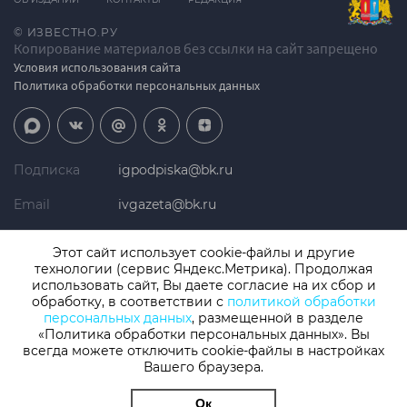
© ИЗВЕСТНО.РУ
Копирование материалов без ссылки на сайт запрещено
Условия использования сайта
Политика обработки персональных данных
Подписка
igpodpiska@bk.ru
Email
ivgazeta@bk.ru
Реклама
igreklama@bk.ru
Этот сайт использует cookie-файлы и другие
технологии (сервис Яндекс.Метрика). Продолжая
Телефон
+7 (4932) 41-94-81
использовать сайт, Вы даете согласие на их сбор и
обработку, в соответствии с
политикой обработки
персональных данных
, размещенной в разделе
«Политика обработки персональных данных». Вы
СМИ: Izvestno.ru. Реестровая запись 08.11.2019 серия ЭЛ № ФС 77 -
77192, зарегистрировано Роскомнадзором
всегда можете отключить cookie-файлы в настройках
Вашего браузера.
Учредитель: БУ «Ивановские газеты». Главный редактор:
Кузьмичев А.Е.
Ок