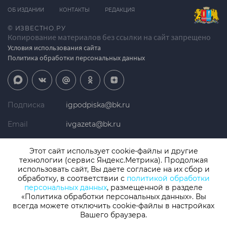
ОБ ИЗДАНИИ
КОНТАКТЫ
РЕДАКЦИЯ
© ИЗВЕСТНО.РУ
Копирование материалов без ссылки на сайт запрещено
Условия использования сайта
Политика обработки персональных данных
Подписка
igpodpiska@bk.ru
Email
ivgazeta@bk.ru
Реклама
igreklama@bk.ru
Этот сайт использует cookie-файлы и другие
технологии (сервис Яндекс.Метрика). Продолжая
Телефон
+7 (4932) 41-94-81
использовать сайт, Вы даете согласие на их сбор и
обработку, в соответствии с
политикой обработки
персональных данных
, размещенной в разделе
«Политика обработки персональных данных». Вы
СМИ: Izvestno.ru. Реестровая запись 08.11.2019 серия ЭЛ № ФС 77 -
77192, зарегистрировано Роскомнадзором
всегда можете отключить cookie-файлы в настройках
Учредитель: БУ «Ивановские газеты». Главный редактор:
Вашего браузера.
Кузьмичев А.Е.