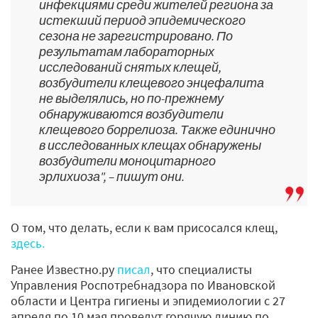
инфекциями среди жителей региона за
истекший период эпидемического
сезона не зарегистрировано. По
результатам лабораторных
исследований снятых клещей,
возбудители клещевого энцефалита
не выделялись, но по-прежнему
обнаруживаются возбудители
клещевого боррелиоза. Также единично
в исследованных клещах обнаружены
возбудители моноцитарного
эрлихиоза", – пишут они.
О том, что делать, если к вам присосался клещ,
здесь.
Ранее Известно.ру
писал
, что специалисты
Управления Роспотребнадзора по Ивановской
области и Центра гигиены и эпидемиологии с 27
апреля по 10 мая проведут горячую линию по