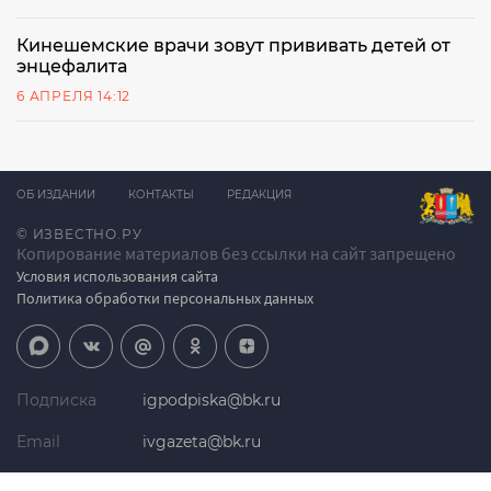
Кинешемские врачи зовут прививать детей от
энцефалита
6 АПРЕЛЯ 14:12
ОБ ИЗДАНИИ
КОНТАКТЫ
РЕДАКЦИЯ
© ИЗВЕСТНО.РУ
Копирование материалов без ссылки на сайт запрещено
Условия использования сайта
Политика обработки персональных данных
Подписка
igpodpiska@bk.ru
Email
ivgazeta@bk.ru
Реклама
igreklama@bk.ru