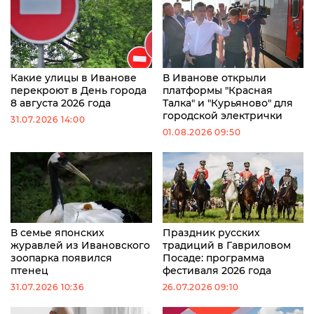
Какие улицы в Иванове
В Иванове открыли
перекроют в День города
платформы "Красная
8 августа 2026 года
Талка" и "Курьяново" для
городской электрички
31.07.2026 14:00
01.08.2026 09:50
В семье японских
Праздник русских
журавлей из Ивановского
традиций в Гавриловом
зоопарка появился
Посаде: программа
птенец
фестиваля 2026 года
31.07.2026 10:36
26.07.2026 09:10