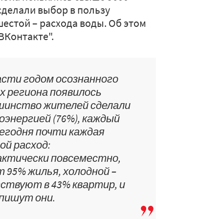
сделали выбор в пользу
шестой – расхода воды. Об этом
ВКонтакте".
ласти годом осознанного
х региона появилось
ьшинство жителей сделали
оэнергией (76%), каждый
Сегодня почти каждая
ой расход:
актически повсеместно,
 95% жилья, холодной –
тствуют в 43% квартир, и
 пишут они.