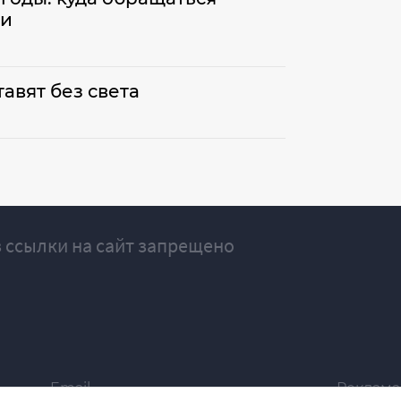
ти
авят без света
 ссылки на сайт запрещено
Email
Реклама