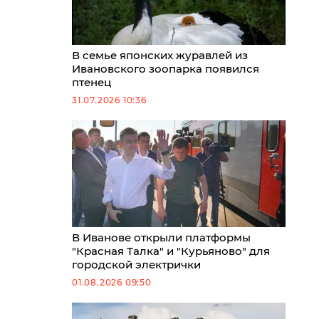
В семье японских журавлей из
Ивановского зоопарка появился
птенец
31.07.2026 10:36
В Иванове открыли платформы
"Красная Талка" и "Курьяново" для
городской электрички
01.08.2026 09:50