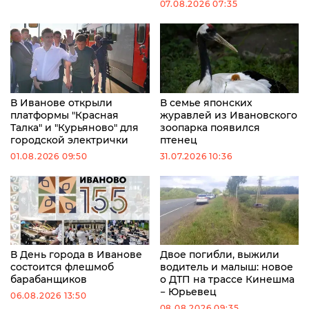
07.08.2026 07:35
В Иванове открыли
В семье японских
платформы "Красная
журавлей из Ивановского
Талка" и "Курьяново" для
зоопарка появился
городской электрички
птенец
01.08.2026 09:50
31.07.2026 10:36
В День города в Иванове
Двое погибли, выжили
состоится флешмоб
водитель и малыш: новое
барабанщиков
о ДТП на трассе Кинешма
− Юрьевец
06.08.2026 13:50
08.08.2026 09:35