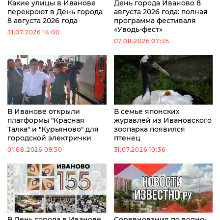
Какие улицы в Иванове
День города Иваново 8
перекроют в День города
августа 2026 года: полная
8 августа 2026 года
программа фестиваля
«Уводь-фест»
31.07.2026 14:00
07.08.2026 07:35
В Иванове открыли
В семье японских
платформы "Красная
журавлей из Ивановского
Талка" и "Курьяново" для
зоопарка появился
городской электрички
птенец
01.08.2026 09:50
31.07.2026 10:36
В День города в Иванове
Соревнования по водно-