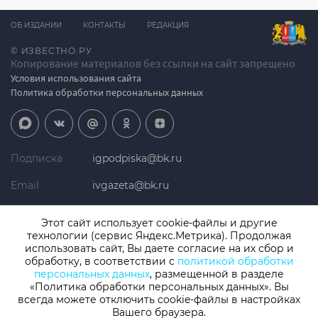
ОБ ИЗДАНИИ
КОНТАКТЫ
РЕДАКЦИЯ
© ИЗВЕСТНО.РУ
Копирование материалов без ссылки на сайт запрещено
Условия использования сайта
Политика обработки персональных данных
Подписка
igpodpiska@bk.ru
Email
ivgazeta@bk.ru
Реклама
igreklama@bk.ru
Этот сайт использует cookie-файлы и другие
технологии (сервис Яндекс.Метрика). Продолжая
Телефон
+7 (4932) 41-94-81
использовать сайт, Вы даете согласие на их сбор и
обработку, в соответствии с
политикой обработки
персональных данных
, размещенной в разделе
«Политика обработки персональных данных». Вы
СМИ: Izvestno.ru. Реестровая запись 08.11.2019 серия ЭЛ № ФС 77 -
77192, зарегистрировано Роскомнадзором
всегда можете отключить cookie-файлы в настройках
Учредитель: БУ «Ивановские газеты». Главный редактор:
Вашего браузера.