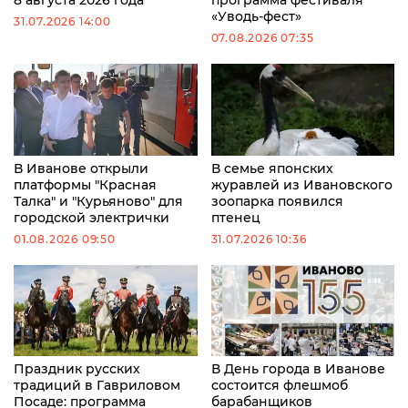
«Уводь-фест»
31.07.2026 14:00
07.08.2026 07:35
В Иванове открыли
В семье японских
платформы "Красная
журавлей из Ивановского
Талка" и "Курьяново" для
зоопарка появился
городской электрички
птенец
01.08.2026 09:50
31.07.2026 10:36
Праздник русских
В День города в Иванове
традиций в Гавриловом
состоится флешмоб
Посаде: программа
барабанщиков