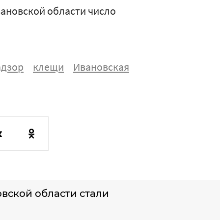
вановской области число
.
адзор
клещи
Ивановская
вской области стали