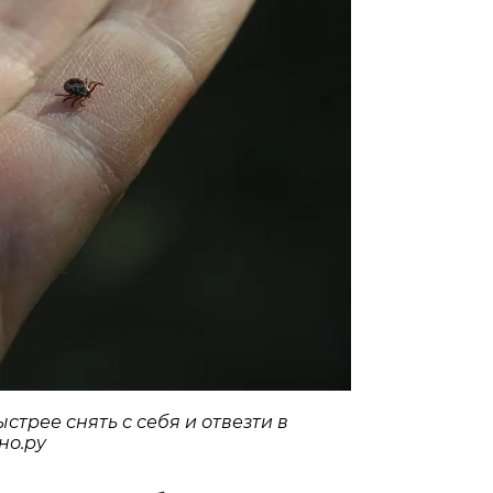
стрее снять с себя и отвезти в
но.ру