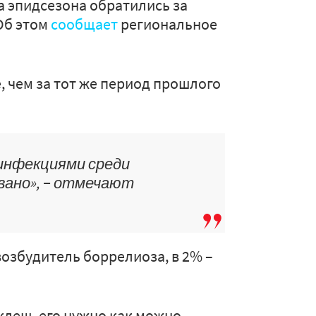
а эпидсезона обратились за
Об этом
сообщает
региональное
, чем за тот же период прошлого
инфекциями среди
вано», − отмечают
возбудитель боррелиоза, в 2% –
клещ, его нужно как можно