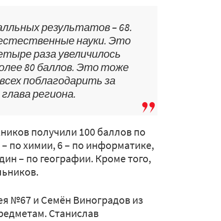
алльных результатов – 68.
естественные науки. Это
 четыре раза увеличилось
олее 80 баллов. Это тоже
всех поблагодарить за
 глава региона.
кников получили 100 баллов по
 – по химии, 6 – по информатике,
один – по географии. Кроме того,
льников.
ея №67 и Семён Виноградов из
редметам. Станислав