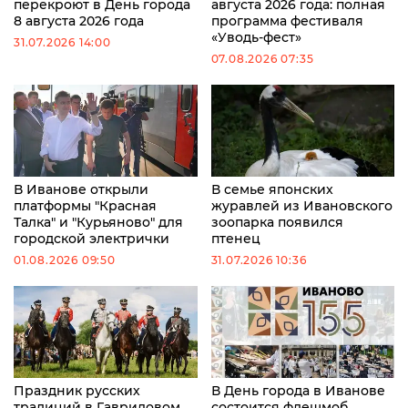
перекроют в День города
августа 2026 года: полная
8 августа 2026 года
программа фестиваля
«Уводь-фест»
31.07.2026 14:00
07.08.2026 07:35
В Иванове открыли
В семье японских
платформы "Красная
журавлей из Ивановского
Талка" и "Курьяново" для
зоопарка появился
городской электрички
птенец
01.08.2026 09:50
31.07.2026 10:36
Праздник русских
В День города в Иванове
традиций в Гавриловом
состоится флешмоб