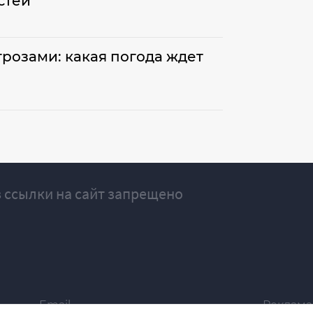
стей
грозами: какая погода ждет
 ссылки на сайт запрещено
Email
Реклама