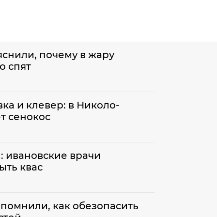
яснили, почему в жару
о спят
ка и клевер: в Николо-
т сенокос
и: ивановские врачи
ыть квас
помнили, как обезопасить