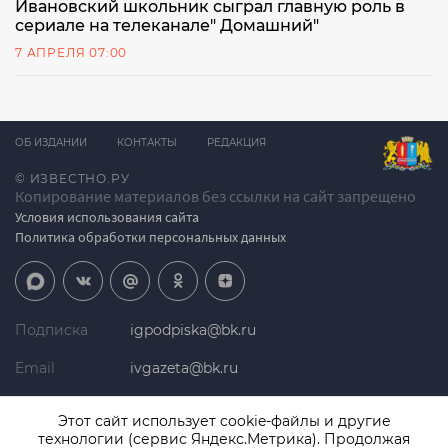
Ивановский школьник сыграл главную роль в
сериале на телеканале" Домашний"
7 АПРЕЛЯ 07:00
ОБ ИЗДАНИИ
КОНТАКТЫ
РЕДАКЦИЯ
© ИЗВЕСТНО.РУ
Копирование материалов без ссылки на сайт запрещено
Условия использования сайта
Политика обработки персональных данных
Подписка
igpodpiska@bk.ru
Email
ivgazeta@bk.ru
Реклама
igreklama@bk.ru
Этот сайт использует cookie-файлы и другие
технологии (сервис Яндекс.Метрика). Продолжая
Телефон
+7 (4932) 41-94-81