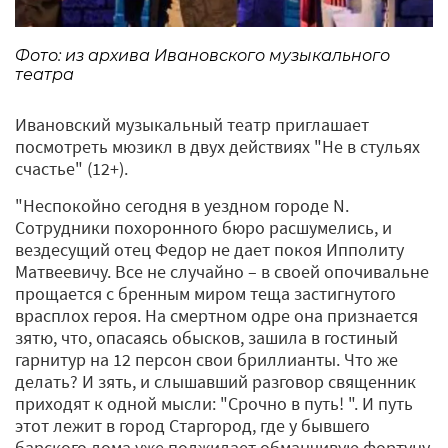
Фото: из архива Ивановского музыкального
театра
Ивановский музыкальный театр приглашает
посмотреть мюзикл в двух действиях "Не в стульях
счастье" (12+).
"Неспокойно сегодня в уездном городе N.
Сотрудники похоронного бюро расшумелись, и
вездесущий отец Федор не дает покоя Ипполиту
Матвеевичу. Все не случайно – в своей опочивальне
прощается с бренным миром теща застигнутого
врасплох героя. На смертном одре она признается
зятю, что, опасаясь обысков, зашила в гостиный
гарнитур на 12 персон свои бриллианты. Что же
делать? И зять, и слышавший разговор священник
приходят к одной мысли: "Срочно в путь! ". И путь
этот лежит в город Старгород, где у бывшего
барского дома уже поджидает обманчивую фортуну