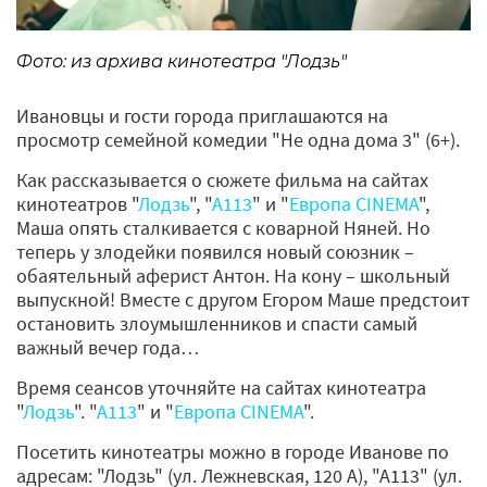
Фото: из архива кинотеатра "Лодзь"
Ивановцы и гости города приглашаются на
просмотр семейной комедии "Не одна дома 3" (6+).
Как рассказывается о сюжете фильма на сайтах
кинотеатров "
Лодзь
", "
А113
" и "
Европа CINEMA
",
Маша опять сталкивается с коварной Няней. Но
теперь у злодейки появился новый союзник –
обаятельный аферист Антон. На кону – школьный
выпускной! Вместе с другом Егором Маше предстоит
остановить злоумышленников и спасти самый
важный вечер года…
Время сеансов уточняйте на сайтах кинотеатра
"
Лодзь
". "
А113
" и "
Европа CINEMA
".
Посетить кинотеатры можно в городе Иванове по
адресам: "Лодзь" (ул. Лежневская, 120 А), "А113" (ул.