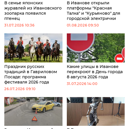
В семье японских
В Иванове открыли
журавлей из Ивановского
платформы "Красная
зоопарка появился
Талка" и "Курьяново" для
птенец
городской электрички
31.07.2026 10:36
01.08.2026 09:50
Праздник русских
Какие улицы в Иванове
традиций в Гавриловом
перекроют в День города
Посаде: программа
8 августа 2026 года
фестиваля 2026 года
31.07.2026 14:00
26.07.2026 09:10