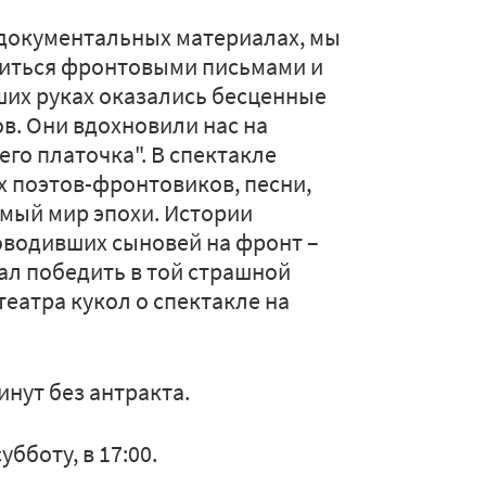
 документальных материалах, мы
литься фронтовыми письмами и
ших руках оказались бесценные
в. Они вдохновили нас на
го платочка". В спектакле
х поэтов-фронтовиков, песни,
мый мир эпохи. Истории
оводивших сыновей на фронт –
гал победить в той страшной
еатра кукол о спектакле на
инут без антракта.
бботу, в 17:00.