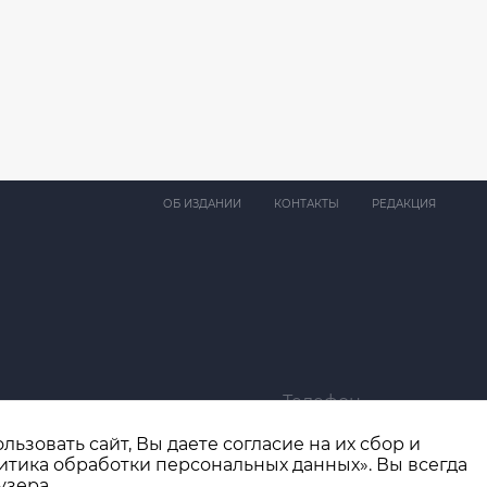
ОБ ИЗДАНИИ
КОНТАКТЫ
РЕДАКЦИЯ
Телефон
ma@bk.ru
+7 (4932) 41-94-81
ьзовать сайт, Вы даете согласие на их сбор и
итика обработки персональных данных». Вы всегда
узера.