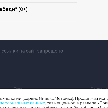
ебеди" (0+)
 ссылки на сайт запрещено
Email
Реклама
ivgazeta@bk.ru
igrekla
технологии (сервис Яндекс.Метрика). Продолжая испол
 персональных данных
, размещенной в разделе «Пол
019 серия ЭЛ № ФС 77 - 77192, зарегистрировано Роскомнадзором
е отключить cookie-файлы в настройках Вашего бра