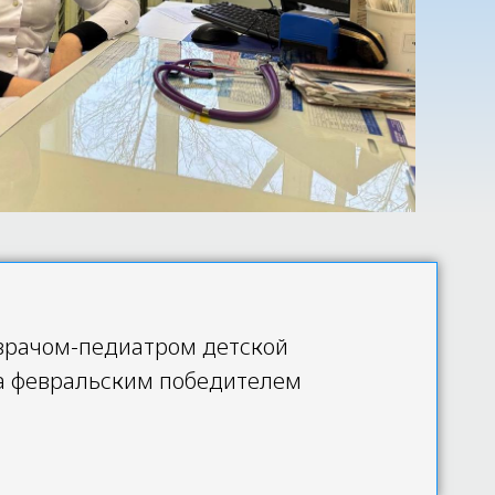
 врачом-педиатром детской
ла февральским победителем