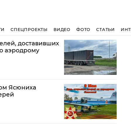
ТИ
СПЕЦПРОЕКТЫ
ВИДЕО
ФОТО
СТАТЬИ
ИНТ
телей, доставивших
по аэродрому
ром Ясюниха
ерей