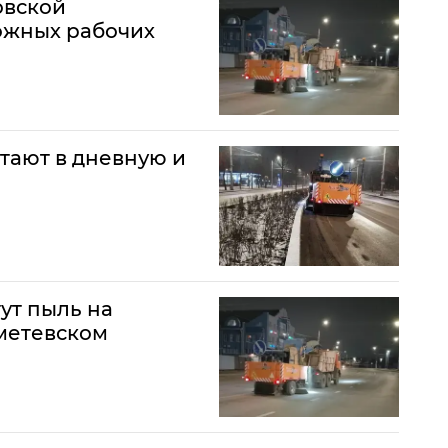
овской
ожных рабочих
тают в дневную и
ут пыль на
метевском