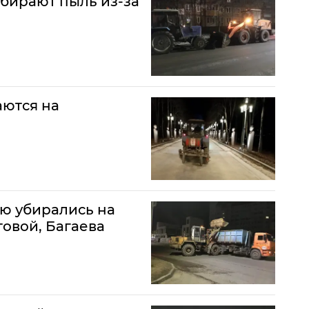
бирают пыль из-за
аются на
ью убирались на
овой, Багаева