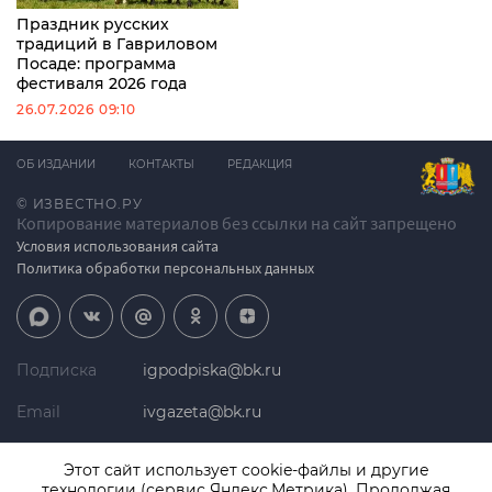
Праздник русских
традиций в Гавриловом
Посаде: программа
фестиваля 2026 года
26.07.2026 09:10
ОБ ИЗДАНИИ
КОНТАКТЫ
РЕДАКЦИЯ
© ИЗВЕСТНО.РУ
Копирование материалов без ссылки на сайт запрещено
Условия использования сайта
Политика обработки персональных данных
Подписка
igpodpiska@bk.ru
Email
ivgazeta@bk.ru
Реклама
igreklama@bk.ru
Этот сайт использует cookie-файлы и другие
технологии (сервис Яндекс.Метрика). Продолжая