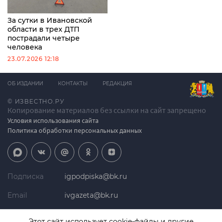
За сутки в Ивановской
области в трех ДТП
пострадали четыре
человека
23.07.2026 12:18
ОБ ИЗДАНИИ
КОНТАКТЫ
РЕДАКЦИЯ
© ИЗВЕСТНО.РУ
Копирование материалов без ссылки на сайт запрещено
Условия использования сайта
Политика обработки персональных данных
Подписка
igpodpiska@bk.ru
Email
ivgazeta@bk.ru
Реклама
igreklama@bk.ru
Этот сайт использует cookie-файлы и другие