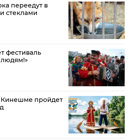
ка переедут в
и стеклами
ет фестиваль
 людям!»
 в Кинешме пройдет
д