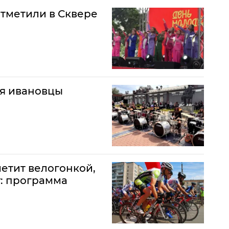
тметили в Сквере
ля ивановцы
етит велогонкой,
: программа