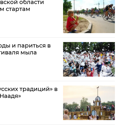
вской области
м стартам
оды и париться в
тиваля мыла
сских традиций» в
«Наадя»