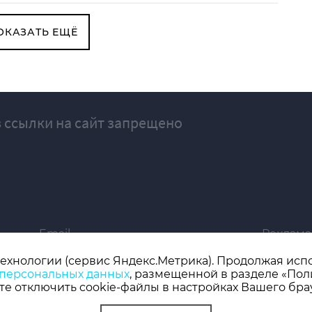
ОКАЗАТЬ ЕЩЁ
 ссылки на сайт запрещено
Email
Реклама
ivgazeta@bk.ru
igrekla
технологии (сервис Яндекс.Метрика). Продолжая испол
 персональных данных
, размещенной в разделе «Пол
019 серия ЭЛ № ФС 77 - 77192, зарегистрировано Роскомнадзором
е отключить cookie-файлы в настройках Вашего бра
 редактор: Кузьмичев А.Е.