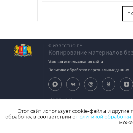
П
© ИЗВЕСТНО.РУ
Копирование материалов без
Условия использования сайта
Политика обработки персональных данных
Подписка
igpodpiska@bk.ru
Этот сайт использует cookie-файлы и другие 
обработку, в соответствии с
политикой обработки
СМИ: Izvestno.ru. Реестровая запись 08.11.2
может
Учредитель: БУ «Ивановские газеты». Главный