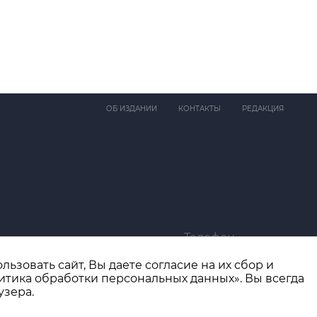
ОБ ИЗДАНИИ
КОНТАКТЫ
РЕДАКЦИЯ
Телефон
ma@bk.ru
+7 (4932) 41-94-81
ьзовать сайт, Вы даете согласие на их сбор и
итика обработки персональных данных». Вы всегда
узера.