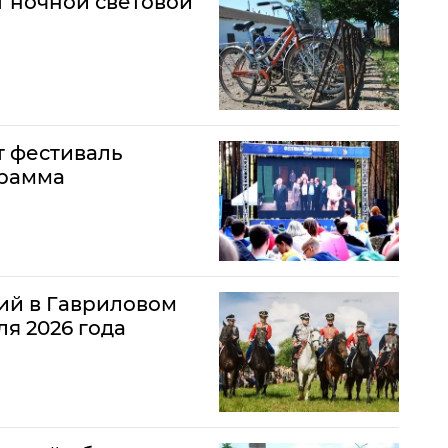
ет ночной световой
т фестиваль
грамма
ий в Гавриловом
я 2026 года