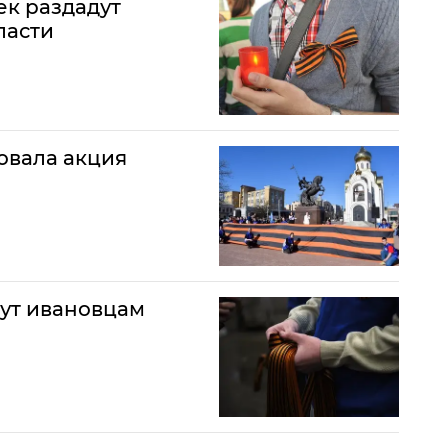
ек раздадут
ласти
овала акция
ут ивановцам