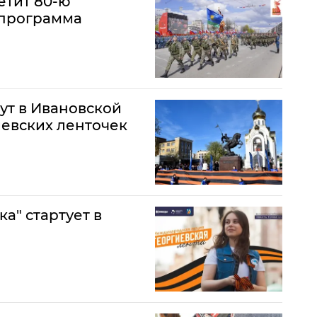
етит 80-ю
 программа
ут в Ивановской
иевских ленточек
а" стартует в