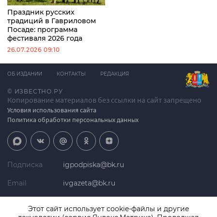
Праздник русских
традиций в Гавриловом
Посаде: программа
фестиваля 2026 года
26.07.2026 09:10
ОБ ИЗДАНИИ
КОНТАКТЫ
РЕДАКЦИЯ
© ИЗВЕСТНО.РУ
Копирование материалов без ссылки на сайт запрещено
Условия использования сайта
Политика обработки персональных данных
Подписка
igpodpiska@bk.ru
Email
ivgazeta@bk.ru
Реклама
igreklama@bk.ru
Этот сайт использует cookie-файлы и другие