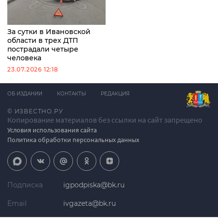
За сутки в Ивановской
области в трех ДТП
пострадали четыре
человека
23.07.2026 12:18
ОБ ИЗДАНИИ
КОНТАКТЫ
РЕДАКЦИЯ
© ИЗВЕСТНО.РУ
Копирование материалов без ссылки на сайт запрещено
Условия использования сайта
Политика обработки персональных данных
Подписка
igpodpiska@bk.ru
Email
ivgazeta@bk.ru