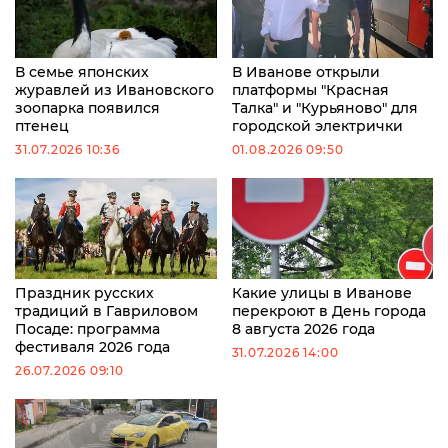
В семье японских
В Иванове открыли
журавлей из Ивановского
платформы "Красная
зоопарка появился
Талка" и "Курьяново" для
птенец
городской электрички
31.07.2026 10:36
01.08.2026 09:50
Праздник русских
Какие улицы в Иванове
традиций в Гавриловом
перекроют в День города
Посаде: программа
8 августа 2026 года
фестиваля 2026 года
31.07.2026 14:00
26.07.2026 09:10