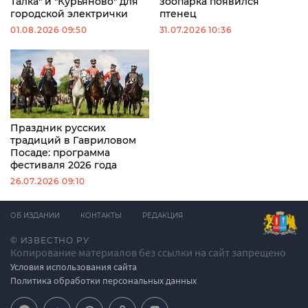
Талка" и "Курьяново" для
зоопарка появился
городской электрички
птенец
01.08.2026 09:50
31.07.2026 10:36
Праздник русских
традиций в Гавриловом
Посаде: программа
фестиваля 2026 года
26.07.2026 09:10
ОБ ИЗДАНИИ
КОНТАКТЫ
РЕДАКЦИЯ
© ИЗВЕСТНО.РУ
Копирование материалов без ссылки на сайт запрещено
Условия использования сайта
Политика обработки персональных данных